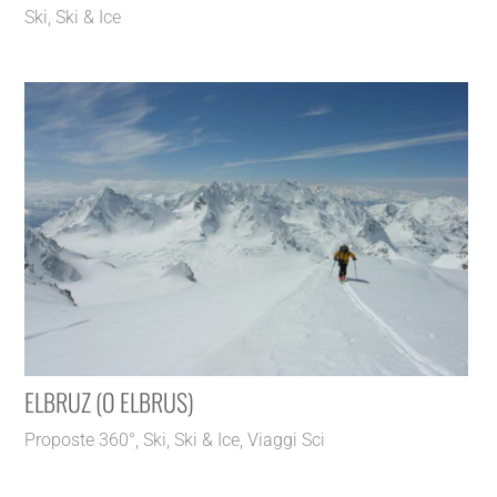
Ski
,
Ski & Ice
ELBRUZ (O ELBRUS)
Proposte 360°
,
Ski
,
Ski & Ice
,
Viaggi Sci