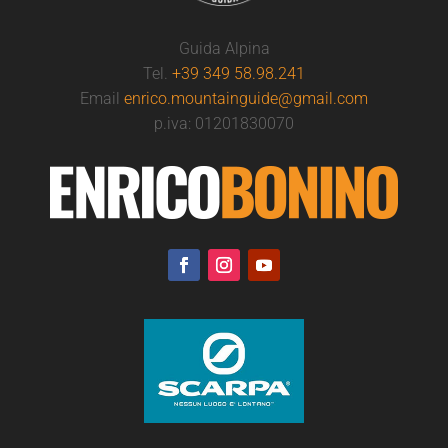
Guida Alpina
Tel.
+39 349 58.98.241
Email
enrico.mountainguide@gmail.com
p.iva: 01201830070