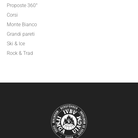
Proposte 360°
Corsi
Monte Bianco
Grandi pareti
Ski & Ice
Rock & Trad