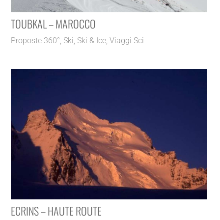
TOUBKAL – MAROCCO
Proposte 360°
,
Ski
,
Ski & Ice
,
Viaggi Sci
ECRINS – HAUTE ROUTE