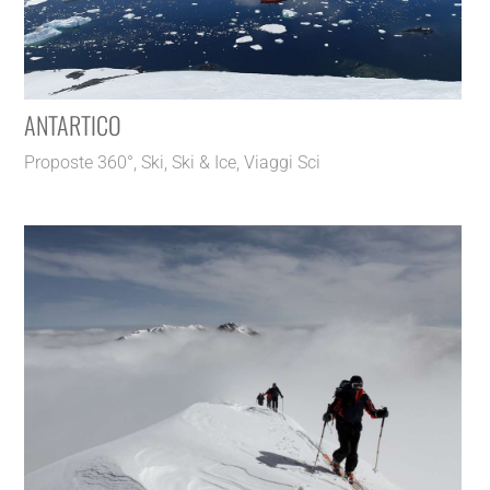
ANTARTICO
Proposte 360°
,
Ski
,
Ski & Ice
,
Viaggi Sci