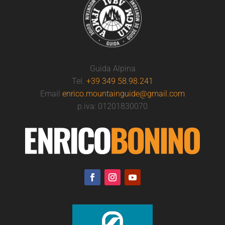
Guida Alpina
Tel.
+39 349 58.98.241
Email
enrico.mountainguide@gmail.com
p.iva: 01201830070