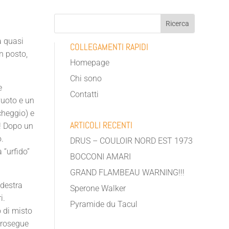
a quasi
COLLEGAMENTI RAPIDI
n posto,
Homepage
Chi sono
e
Contatti
vuoto e un
cheggio) e
ARTICOLI RECENTI
a! Dopo un
o.
DRUS – COULOIR NORD EST 1973
 “urfido”
BOCCONI AMARI
GRAND FLAMBEAU WARNING!!!
 destra
Sperone Walker
i.
Pyramide du Tacul
o di misto
 prosegue