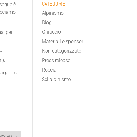
CATEGORIE
 segue è
facciamo
Alpinismo
Blog
Ghiaccio
a, per
Materiali e sponsor
Non categorizzato
da
i).
Press release
Roccia
paggiarsi
Sci alpinismo
ssivo
→