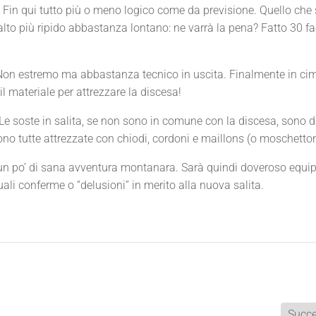
 Fin qui tutto più o meno logico come da previsione. Quello che
salto più ripido abbastanza lontano: ne varrà la pena? Fatto 30 
o. Non estremo ma abbastanza tecnico in uscita. Finalmente in cim
il materiale per attrezzare la discesa!
. Le soste in salita, se non sono in comune con la discesa, sono 
sono tutte attrezzate con chiodi, cordoni e maillons (o moschetton
 un po’ di sana avventura montanara. Sarà quindi doveroso equi
li conferme o “delusioni” in merito alla nuova salita.
Succe