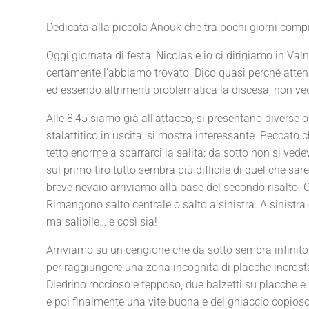
Dedicata alla piccola Anouk che tra pochi giorni comp
Oggi giornata di festa: Nicolas e io ci dirigiamo in V
certamente l’abbiamo trovato. Dico quasi perché atten
ed essendo altrimenti problematica la discesa, non v
Alle 8:45 siamo già all’attacco, si presentano diverse op
stalattitico in uscita, si mostra interessante. Peccato
tetto enorme a sbarrarci la salita: da sotto non si ved
sul primo tiro tutto sembra più difficile di quel che sar
breve nevaio arriviamo alla base del secondo risalto. 
Rimangono salto centrale o salto a sinistra. A sinistra
ma salibile… e così sia!
Arriviamo su un cengione che da sotto sembra infinito
per raggiungere una zona incognita di placche incrosta
Diedrino roccioso e tepposo, due balzetti su placche e 
e poi finalmente una vite buona e del ghiaccio copioso