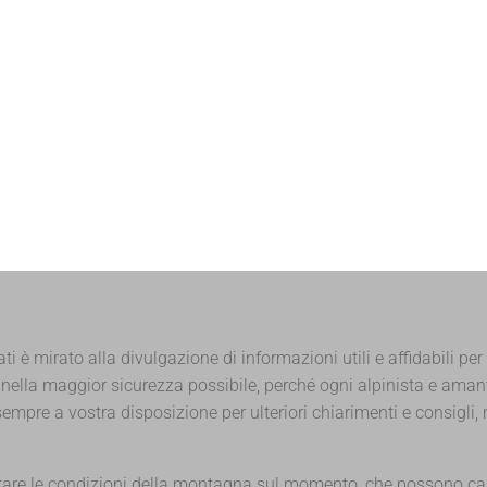
ati è mirato alla divulgazione di informazioni utili e affidabili per
na nella maggior sicurezza possibile, perché ogni alpinista e am
empre a vostra disposizione per ulteriori chiarimenti e consigl
lutare le condizioni della montagna sul momento, che possono c