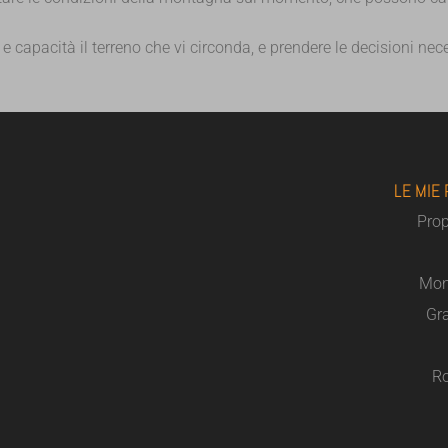
 capacità il terreno che vi circonda, e prendere le decisioni nece
LE MIE
Pro
Mon
Gra
Ro