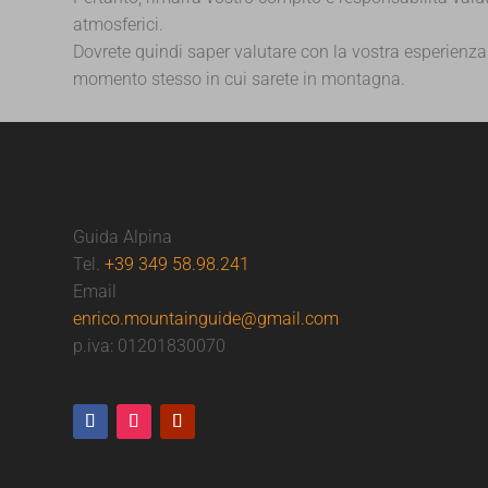
atmosferici.
Dovrete quindi saper valutare con la vostra esperienza e
momento stesso in cui sarete in montagna.
Guida Alpina
Tel.
+39 349 58.98.241
Email
enrico.mountainguide@gmail.com
p.iva: 01201830070