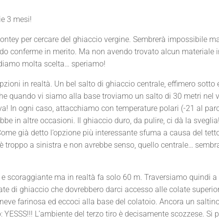
ie 3 mesi!
alnontey per cercare del ghiaccio vergine. Sembrerà impossibile m
do conferme in merito. Ma non avendo trovato alcun materiale i
ediamo molta scelta… speriamo!
zioni in realtà. Un bel salto di ghiaccio centrale, effimero sotto 
 che quando vi siamo alla base troviamo un salto di 30 metri nel 
eva! In ogni caso, attacchiamo con temperature polari (-21 al par
ebbe in altre occasioni. Il ghiaccio duro, da pulire, ci dà la svegli
Come già detto l’opzione più interessante sfuma a causa del tett
 è troppo a sinistra e non avrebbe senso, quello centrale… sembra
 e scoraggiante ma in realtà fa solo 60 m. Traversiamo quindi a
te di ghiaccio che dovrebbero darci accesso alle colate superior
neve farinosa ed eccoci alla base del colatoio. Ancora un saltin
: YESSS!!! L’ambiente del terzo tiro è decisamente scozzese. Si