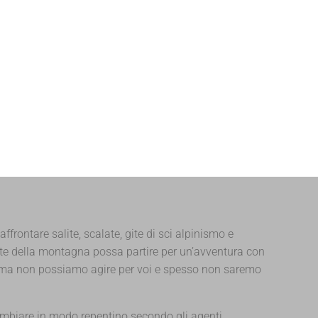
 affrontare salite, scalate, gite di sci alpinismo e
ante della montagna possa partire per un’avventura con
i, ma non possiamo agire per voi e spesso non saremo
ambiare in modo repentino secondo gli agenti