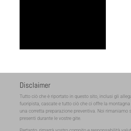
Disclaimer
Tutto ciò che è riportato in questo sito, inclusi gli alleg
fuoripista, cascate e tutto ciò che ci offre la montag
una corretta preparazione preventiva. Noi rimaniamo s
presenti durante le vostre gite.
Pertanto, rimarrà vostro compito e responsabilità va