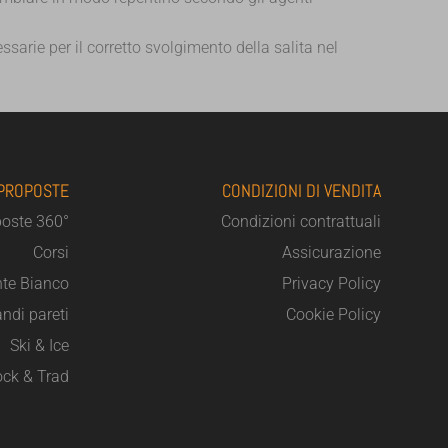
ssarie per il corretto svolgimento della salita nel
 PROPOSTE
CONDIZIONI DI VENDITA
poste 360°
Condizioni contrattuali
Corsi
Assicurazione
te Bianco
Privacy Policy
ndi pareti
Cookie Policy
Ski & Ice
ck & Trad