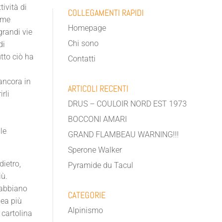
tività di
COLLEGAMENTI RAPIDI
ome
Homepage
grandi vie
Chi sono
di
utto ciò ha
Contatti
 ancora in
ARTICOLI RECENTI
rli
DRUS – COULOIR NORD EST 1973
BOCCONI AMARI
le
GRAND FLAMBEAU WARNING!!!
Sperone Walker
dietro,
Pyramide du Tacul
iù.
 abbiano
CATEGORIE
nea più
Alpinismo
 cartolina