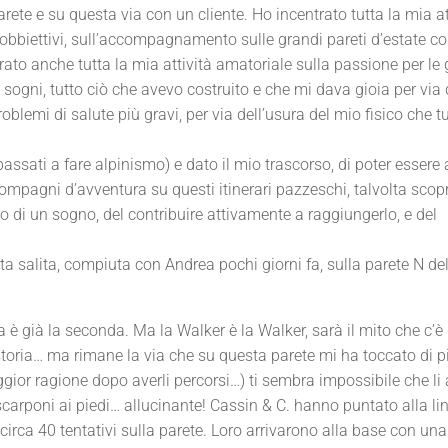
arete e su questa via con un cliente. Ho incentrato tutta la mia at
obbiettivi, sull’accompagnamento sulle grandi pareti d’estate c
rato anche tutta la mia attività amatoriale sulla passione per le 
 sogni, tutto ciò che avevo costruito e che mi dava gioia per via 
blemi di salute più gravi, per via dell’usura del mio fisico che t
ssati a fare alpinismo) e dato il mio trascorso, di poter essere
pagni d’avventura su questi itinerari pazzeschi, talvolta scopri
di un sogno, del contribuire attivamente a raggiungerlo, e del
 salita, compiuta con Andrea pochi giorni fa, sulla parete N del
 è già la seconda. Ma la Walker è la Walker, sarà il mito che c’è 
 storia… ma rimane la via che su questa parete mi ha toccato di p
ggior ragione dopo averli percorsi…) ti sembra impossibile che li
i scarponi ai piedi… allucinante! Cassin & C. hanno puntato alla li
 circa 40 tentativi sulla parete. Loro arrivarono alla base con una