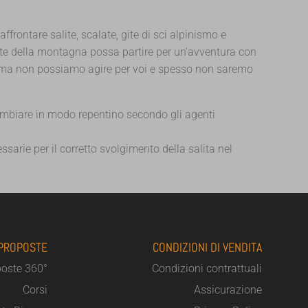
 affrontare salite, scalate, gite di sci alpinismo e
ante della montagna possa partire per un’avventura con
i, ma non possiamo agire per voi e spesso non saremo
ambiare in modo repentino secondo gli agenti
ssarie per il corretto svolgimento della salita nel
 PROPOSTE
CONDIZIONI DI VENDITA
poste 360°
Condizioni contrattuali
Corsi
Assicurazione