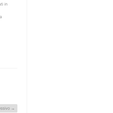
ti in
ha
ssivo
→