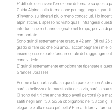
E’ difficile descrivere l’emozione di tornare su questa p
Guida Alpina sulla formazione per raggiungere grandi 
d’inverno, su itinerari più o meno conosciuti. Ho incent
alpinistiche. E spesso ho visto quasi infrangersi questi
infortuni che mi hanno segnato nel tempo, per via di pro
comportato.
Sono quindi estremamente grato, a 42 anni (di cui 26 pa
grado di fare ciò che più amo… accompagnare i miei com
insieme, essere parte fondamentale del raggiungimento 
condividerlo.
E’ quindi estremamente emozionante ripensare a questa
Grandes Jorasses.
Per me è la quarta volta su questa parete, e con Andrea
sarà la bellezza e la maestosità della via, sarà la sua
Ci sono dei tiri che anche dopo averli percorsi (o a ma
saliti negli anni ’30. 5c/6a obbligatorio nel ’38 con gl
elegante e alla roccia più bella! Prima di loro vi furono