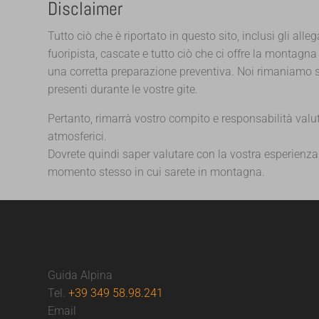
Disclaimer
Tutto ciò che è riportato in questo sito, inclusi gli alleg
fuoripista, cascate e tutto ciò che ci offre la montag
una corretta preparazione preventiva. Noi rimaniamo s
presenti durante le vostre gite.
Pertanto, rimarrà vostro compito e responsabilità va
atmosferici.
Dovrete quindi saper valutare con la vostra esperienza e
momento stesso in cui sarete in montagna.
Guida Alpina
Tel.
+39 349 58.98.241
Email