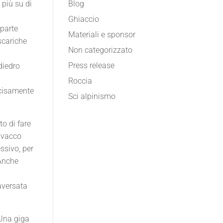
più su di
Blog
Ghiaccio
 parte
Materiali e sponsor
scariche
Non categorizzato
Press release
 diedro
Roccia
ecisamente
Sci alpinismo
to di fare
bivacco
ssivo, per
.Anche
aversata
 Una giga