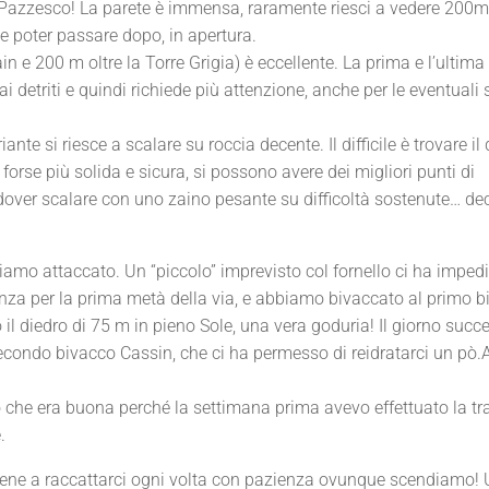
 Pazzesco! La parete è immensa, raramente riesci a vedere 200m 
ove poter passare dopo, in apertura.
lain e 200 m oltre la Torre Grigia) è eccellente. La prima e l’ultima
 detriti e quindi richiede più attenzione, anche per le eventuali 
te si riesce a scalare su roccia decente. Il difficile è trovare il
forse più solida e sicura, si possono avere dei migliori punti di
il dover scalare con uno zaino pesante su difficoltà sostenute… d
biamo attaccato. Un “piccolo” imprevisto col fornello ci ha impedi
enza per la prima metà della via, e abbiamo bivaccato al primo 
il diedro di 75 m in pieno Sole, una vera goduria! Il giorno succe
condo bivacco Cassin, che ci ha permesso di reidratarci un pò
o che era buona perché la settimana prima avevo effettuato la tr
e.
 e viene a raccattarci ogni volta con pazienza ovunque scendiamo!