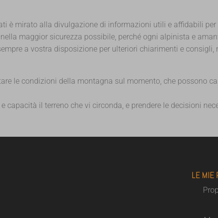
ati è mirato alla divulgazione di informazioni utili e affidabili per
na nella maggior sicurezza possibile, perché ogni alpinista e am
empre a vostra disposizione per ulteriori chiarimenti e consigl
lutare le condizioni della montagna sul momento, che possono c
 capacità il terreno che vi circonda, e prendere le decisioni nece
LE MIE
Pro