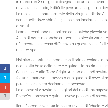
in mano e in 3 soli giorni disegnarono un capolavoro!
dove stai scalando, è difficile pensare al seguito, a d
La roccia sulla parte centrale della via (tra il diedro Al
sono quelle dove ahimé il ghiaccio ha lasciato spazio ai
di sassi.
I camini rossi sono tignosi ma con qualche piccola varian
Allain di notte, ma anche qui, con una piccola variante 
riferimento. La grossa differenza su questa via la fa 
un altro sport.
Noi siamo partiti in giornata con il primo trenino e ab
acqua alla base della parete e quindi siamo rimasti s
Cassin, sotto alla Torre Grigia. Abbiamo quindi scalato 
fortuna rimaneva un mezzo metro quadro di neve al se
perché il caldo era decisamente presente.
La discesa si è svolta nel migliori dei modi, ma sapev
Rochefot-Jorasses e quindi l’avevo percorsa di recent
Ilaria è ormai diventata la nostra taxista di fiducia,