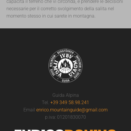
capacità il terreno che vi circonda, e prendere le decisioni
necessarie per il corretto svolgimento della salita nel
momento stesso in cui sarete in montagna.
Guida Alpina
Tel.
+39 349 58.98.241
Email
enrico.mountainguide@gmail.com
p.iva: 01201830070