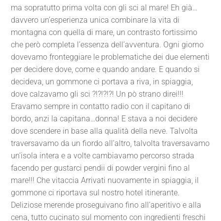
ma sopratutto prima volta con gli sci al mare! Eh già…
davvero un’esperienza unica combinare la vita di
montagna con quella di mare, un contrasto fortissimo
che però completa l’essenza dell’avventura. Ogni giorno
dovevamo fronteggiare le problematiche dei due elementi
per decidere dove, come e quando andare. E quando si
decideva, un gommone ci portava a riva, in spiaggia,
dove calzavamo gli sci ?!?!?!?! Un pò strano direi!!!
Eravamo sempre in contatto radio con il capitano di
bordo, anzi la capitana…donna! E stava a noi decidere
dove scendere in base alla qualità della neve. Talvolta
traversavamo da un fiordo all’altro, talvolta traversavamo
un’isola intera e a volte cambiavamo percorso strada
facendo per gustarci pendii di powder vergini fino al
mare!!! Che vitaccia Arrivati nuovamente in spiaggia, il
gommone ci riportava sul nostro hotel itinerante.
Deliziose merende proseguivano fino all’aperitivo e alla
cena, tutto cucinato sul momento con ingredienti freschi