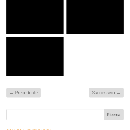
←
Precedente
Successivo
→