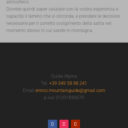
atmosferici.
Dovrete quindi saper valutare con la vostra esperienza e
capacità il terreno che vi circonda, e prendere le decisioni
necessarie per il corretto svolgimento della salita nel
momento stesso in cui sarete in montagna.
Guida Alpina
Tel.
+39 349 58.98.241
Email
enrico.mountainguide@gmail.com
p.iva: 01201830070