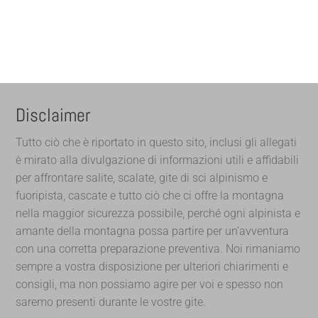
Disclaimer
Tutto ciò che è riportato in questo sito, inclusi gli allegati
è mirato alla divulgazione di informazioni utili e affidabili
per affrontare salite, scalate, gite di sci alpinismo e
fuoripista, cascate e tutto ciò che ci offre la montagna
nella maggior sicurezza possibile, perché ogni alpinista e
amante della montagna possa partire per un’avventura
con una corretta preparazione preventiva. Noi rimaniamo
sempre a vostra disposizione per ulteriori chiarimenti e
consigli, ma non possiamo agire per voi e spesso non
saremo presenti durante le vostre gite.