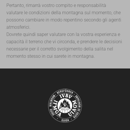
Pertanto, rimarrà vostro compito e responsabilità
valutare le condizioni della montagna sul momento, che
possono cambiare in modo repentino secondo gli agenti
atmosferici.
Dovrete quindi saper valutare con la vostra esperienza e
capacità il terreno che vi circonda, e prendere le decisioni
necessarie per il corretto svolgimento della salita nel
momento stesso in cui sarete in montagna.