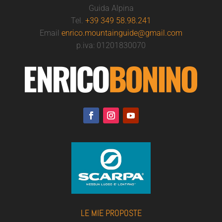
Guida Alpina
Tel.
+39 349 58.98.241
Email
enrico.mountainguide@gmail.com
p.iva: 01201830070
LE MIE PROPOSTE