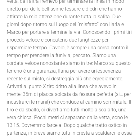
vetta, dall’altra fremevo per terminare la linea in modo
diretto per delle bellissime fessure e diedri che hanno
attirato la mia attenzione durante tutta la salita. Due
giorni dopo ritorno sul luogo del “misfatto” con Ilaria e
Marco per portare a termine la via. Conoscendo i primi tiri
procedo veloce e concateno due lunghezze per
risparmiare tempo. Cavolo, è sempre una corsa contro il
tempo per prendere la funivia, peccato. Siamo una
cordata veloce nonostante siamo in tre: Marco su questo
terreno è una garanzia, Ilaria per avere un’esperienza
recente sul misto, si destreggia più che egregiamente.
Arrivati al punto X tiro dritto alla linea che avevo in
mente: 35m di placca solcata da fessura perfetta (si… per
incastrarci le mani!) che conduce al camino sommitale. Il
tiro è da sballo, ci divertiamo tutti molto a scalarlo, una
vera chicca. Pochi metri ci separano dalla vetta, sono le
13:15. Dovremmo farcela. Dopo qualche tratto ostico in
partenza, in breve siamo tutti in cresta a scaldarci le ossa