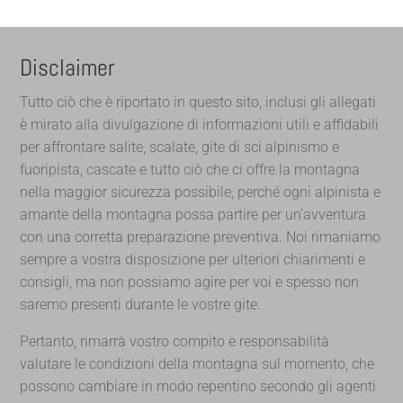
Disclaimer
Tutto ciò che è riportato in questo sito, inclusi gli allegati
è mirato alla divulgazione di informazioni utili e affidabili
per affrontare salite, scalate, gite di sci alpinismo e
fuoripista, cascate e tutto ciò che ci offre la montagna
nella maggior sicurezza possibile, perché ogni alpinista e
amante della montagna possa partire per un’avventura
con una corretta preparazione preventiva. Noi rimaniamo
sempre a vostra disposizione per ulteriori chiarimenti e
consigli, ma non possiamo agire per voi e spesso non
saremo presenti durante le vostre gite.
Pertanto, rimarrà vostro compito e responsabilità
valutare le condizioni della montagna sul momento, che
possono cambiare in modo repentino secondo gli agenti