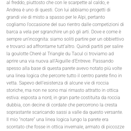
al freddo, piuttosto che con le scarpette al caldo, e
Andrea è uno di questi. Con lui abbiamo progetti di
grandi vie di misto a spasso per le Alpi, pertanto
cogliamo l’occasione del suo rientro dalle competizioni di
barca a vela per sgranchire un pò gli arti. Dove e come è
sempre un’incognita: siamo soliti partire per un obbiettivo
e trovarci ad affrontarne tutt’altro. Quindi partiti per salire
la goulotte Cheré al Triangle du Tacul ci troviamo ad
aprire una via nuova all’Aiguille d’Entreve. Passando
spesso alla base di questa parete avevo notato più volte
una linea logica che percorre tutto il centro parete fino in
vetta. Sapevo dell’esistenza di alcune vie di roccia
storiche, ma non ne sono mai rimasto attratto in ottica
estiva: esposta a nord, in gran parte costituita da roccia
dubbia, con decine di cordate che percorrono la cresta
soprastante scaricando sassi a valle da questo versante.
Il mio “notare” una linea logica lungo la parete era
scontato che fosse in ottica invernale, armato di piccozze