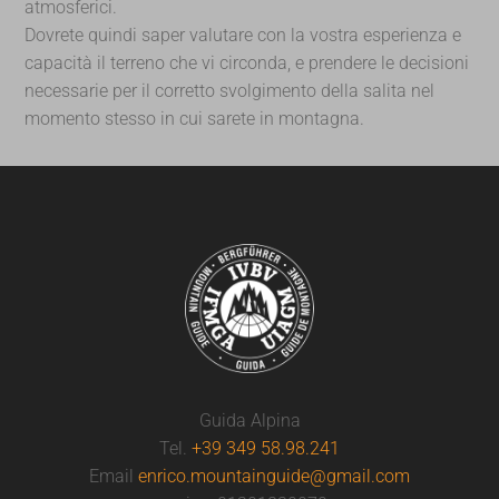
atmosferici.
Dovrete quindi saper valutare con la vostra esperienza e
capacità il terreno che vi circonda, e prendere le decisioni
necessarie per il corretto svolgimento della salita nel
momento stesso in cui sarete in montagna.
Guida Alpina
Tel.
+39 349 58.98.241
Email
enrico.mountainguide@gmail.com