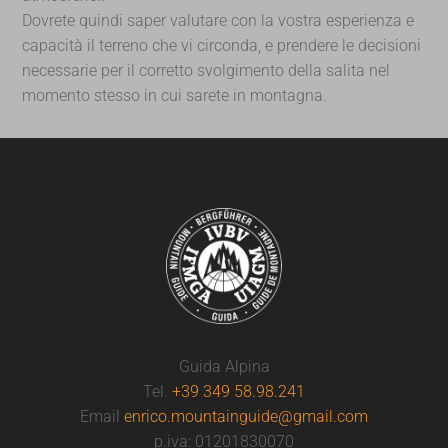
Dovrete quindi saper valutare con la vostra esperienza e
capacità il terreno che vi circonda, e prendere le decisioni
necessarie per il corretto svolgimento della salita nel
momento stesso in cui sarete in montagna.
Guida Alpina
Tel.
+39 349 58.98.241
Email
enrico.mountainguide@gmail.com
p.iva: 01201830070