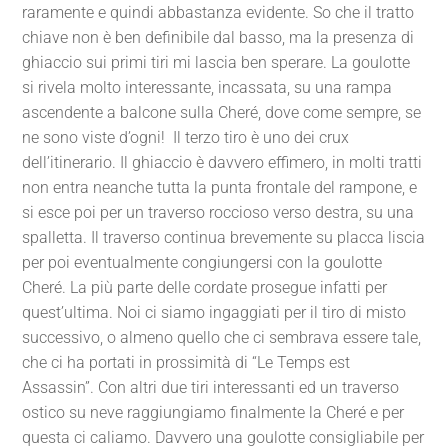
raramente e quindi abbastanza evidente. So che il tratto
chiave non è ben definibile dal basso, ma la presenza di
ghiaccio sui primi tiri mi lascia ben sperare. La goulotte
si rivela molto interessante, incassata, su una rampa
ascendente a balcone sulla Cheré, dove come sempre, se
ne sono viste d’ogni! Il terzo tiro è uno dei crux
dell’itinerario. Il ghiaccio è davvero effimero, in molti tratti
non entra neanche tutta la punta frontale del rampone, e
si esce poi per un traverso roccioso verso destra, su una
spalletta. Il traverso continua brevemente su placca liscia
per poi eventualmente congiungersi con la goulotte
Cheré. La più parte delle cordate prosegue infatti per
quest’ultima. Noi ci siamo ingaggiati per il tiro di misto
successivo, o almeno quello che ci sembrava essere tale,
che ci ha portati in prossimità di “Le Temps est
Assassin”. Con altri due tiri interessanti ed un traverso
ostico su neve raggiungiamo finalmente la Cheré e per
questa ci caliamo. Davvero una goulotte consigliabile per