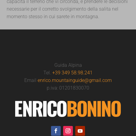
capacità il terreno che vi circonda, e prendere le decisioni
necessarie per il corretto svolgimento della salita nel
momento stesso in cui sarete in montagna.
Guida Alpina
Tel.
+39 349 58.98.241
Email
enrico.mountainguide@gmail.com
p.iva: 01201830070