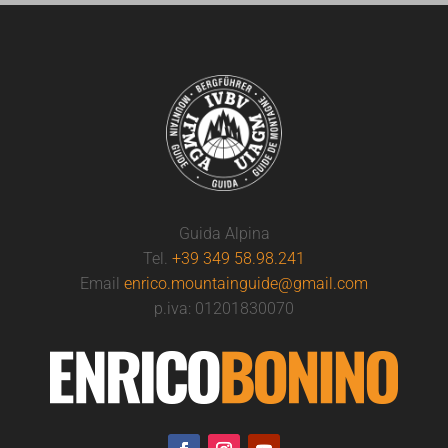
Guida Alpina
Tel.
+39 349 58.98.241
Email
enrico.mountainguide@gmail.com
p.iva: 01201830070