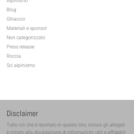
Alpinismo
Blog
Ghiaccio
Materiali e sponsor
Non categorizzato
Press release
Roccia
Sci alpinismo
Disclaimer
Tutto ciò che è riportato in questo sito, inclusi gli allegati
è mirato alla divulgazione di informazioni utili e affidabili