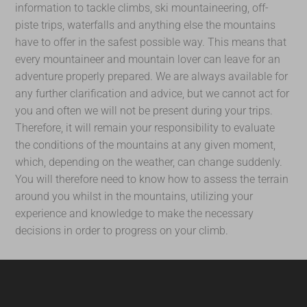
information to tackle climbs, ski mountaineering, off-
piste trips, waterfalls and anything else the mountains
have to offer in the safest possible way. This means that
every mountaineer and mountain lover can leave for an
adventure properly prepared. We are always available for
any further clarification and advice, but we cannot act for
you and often we will not be present during your trips.
Therefore, it will remain your responsibility to evaluate
the conditions of the mountains at any given moment,
which, depending on the weather, can change suddenly.
You will therefore need to know how to assess the terrain
around you whilst in the mountains, utilizing your
experience and knowledge to make the necessary
decisions in order to progress on your climb.