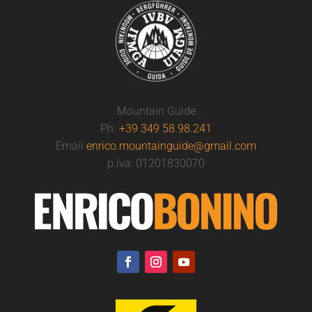
Mountain Guide
Ph.
+39 349 58.98.241
Email
enrico.mountainguide@gmail.com
p.iva: 01201830070