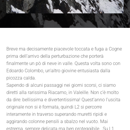
Breve ma decisamente piacevole toccata e fuga a Cogne
prima dell’arrivo della perturbazione che porterà
finalmente un pò di neve in valle. Questa volta sono con
Edoardo Colombo, un’altro giovine entusiasta dalla
picozza calda.
Sapendo di alcuni passaggi nei giorni scorsi, ci siamo
diretti alla rarissima Riacamo, in Valeille. Non c’è molto
da dire: bellissima e divertentissima! Quest’anno l’uscita
originale non si è formata, quindi L2 si percorre
interamente in traverso superando muretti ripidi e
aggirando colonne pensili a sbalzo nel vuoto. Mai
estrema, sempre delicata ma ben proteggibile. Su L1