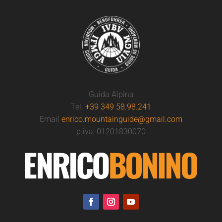
Guida Alpina
Tel.
+39 349 58.98.241
Email
enrico.mountainguide@gmail.com
p.iva: 01201830070