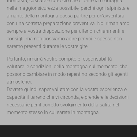
fuoripista, cascate e tutto ciò che ci offre la montagna
nella maggior sicurezza possibile, perché ogni alpinista e
amante della montagna possa partire per un’avventura
con una corretta preparazione preventiva. Noi rimaniamo
sempre a vostra disposizione per ulteriori chiarimenti e
consigli, ma non possiamo agire per voi e spesso non
saremo presenti durante le vostre gite.
Pertanto, rimarrà vostro compito e responsabilità
valutare le condizioni della montagna sul momento, che
possono cambiare in modo repentino secondo gli agenti
atmosferici.
Dovrete quindi saper valutare con la vostra esperienza e
capacità il terreno che vi circonda, e prendere le decisioni
necessarie per il corretto svolgimento della salita nel
momento stesso in cui sarete in montagna.