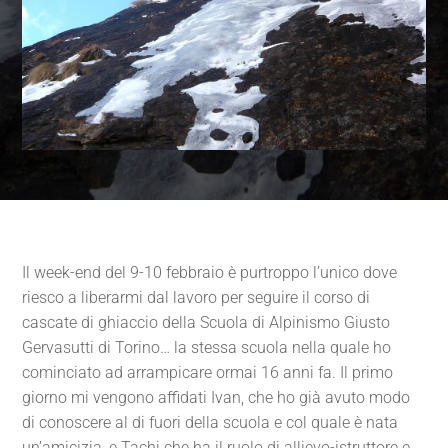
Il week-end del 9-10 febbraio è purtroppo l’unico dove
riesco a liberarmi dal lavoro per seguire il corso di
cascate di ghiaccio della Scuola di Alpinismo Giusto
Gervasutti di Torino… la stessa scuola nella quale ho
cominciato ad arrampicare ormai 16 anni fa. Il primo
giorno mi vengono affidati Ivan, che ho già avuto modo
di conoscere al di fuori della scuola e col quale è nata
un’amicizia, e Tachi che ha il ruolo di allievo-istruttore e