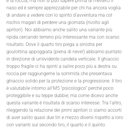
e la roccia, ma non si può sapere prima di metterci il
naso ed è sempre apprezzabile per chi ha ancora voglia
di andare a vedere con lo spirito d’avventura ma col
rischio magari di perdere una giornata (rivolto agli
apritori). Noi abbiamo anche salito una variante più
ripida cercando terreno più interessante ma con scarso
risultato. Dove il quarto tiro piega a sinistra per
goulottina appoggiata (piena di neve!) abbiamo puntato
in direzione di un’evidente candela verticale. Il ghiaccio
troppo fragile ci ha spinti a salire poco più a destra su
roccia per raggiungerne la sommità che presentava
ghiaccio solido per la protezione e la progressione. Il tiro
è valutabile intorno all’M5 “psicologico” perché poco
proteggibile e su teppe dubbie; ma come dicevo anche
questa variante è risultata di scarso interesse. Tra l’altro,
rileggendo la relazione dei primi apritori ci siamo accorti
di aver salito quasi due tiri e mezzo diversi rispetto a loro
con varianti sul secondo tiro, il quarto e il quinto.