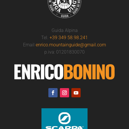
Guida Alpina
Tel.
+39 349 58.98.241
Email
enrico.mountainguide@gmail.com
p.iva: 01201830070