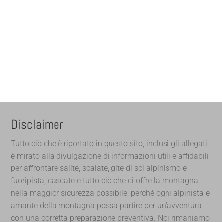
Disclaimer
Tutto ciò che è riportato in questo sito, inclusi gli allegati
è mirato alla divulgazione di informazioni utili e affidabili
per affrontare salite, scalate, gite di sci alpinismo e
fuoripista, cascate e tutto ciò che ci offre la montagna
nella maggior sicurezza possibile, perché ogni alpinista e
amante della montagna possa partire per un’avventura
con una corretta preparazione preventiva. Noi rimaniamo