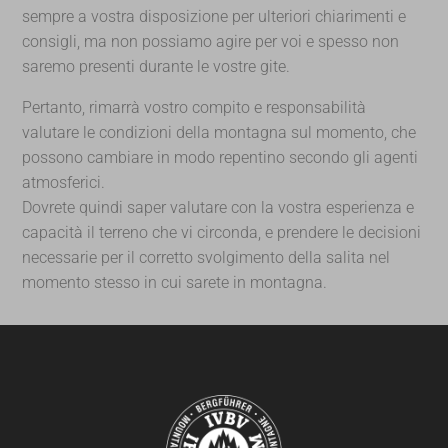
sempre a vostra disposizione per ulteriori chiarimenti e
consigli, ma non possiamo agire per voi e spesso non
saremo presenti durante le vostre gite.
Pertanto, rimarrà vostro compito e responsabilità
valutare le condizioni della montagna sul momento, che
possono cambiare in modo repentino secondo gli agenti
atmosferici.
Dovrete quindi saper valutare con la vostra esperienza e
capacità il terreno che vi circonda, e prendere le decisioni
necessarie per il corretto svolgimento della salita nel
momento stesso in cui sarete in montagna.