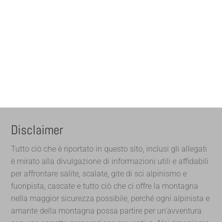
Disclaimer
Tutto ciò che è riportato in questo sito, inclusi gli allegati
è mirato alla divulgazione di informazioni utili e affidabili
per affrontare salite, scalate, gite di sci alpinismo e
fuoripista, cascate e tutto ciò che ci offre la montagna
nella maggior sicurezza possibile, perché ogni alpinista e
amante della montagna possa partire per un’avventura