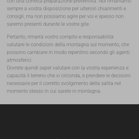
con una corretta preparazione preventiva. Noi rimaniamo
sempre a vostra disposizione per ulteriori chiarimenti e
consigli, ma non possiamo agire per voi e spesso non
saremo presenti durante le vostre gite.
Pertanto, rimarrà vostro compito e responsabilità
valutare le condizioni della montagna sul momento, che
possono cambiare in modo repentino secondo gli agenti
atmosferici.
Dovrete quindi saper valutare con la vostra esperienza e
capacità il terreno che vi circonda, e prendere le decisioni
necessarie per il corretto svolgimento della salita nel
momento stesso in cui sarete in montagna.