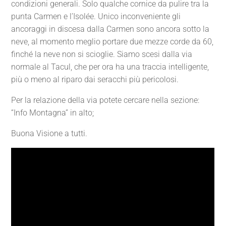
condizioni generali. Solo qualche cornice da pulire tra la
punta Carmen e l’Isolée. Unico inconveniente gli
ancoraggi in discesa dalla Carmen sono ancora sotto la
neve, al momento meglio portare due mezze corde da 60,
finché la neve non si scioglie. Siamo scesi dalla via
normale al Tacul, che per ora ha una traccia intelligente,
più o meno al riparo dai seracchi più pericolosi.
Per la relazione della via potete cercare nella sezione:
“Info Montagna” in alto;
Buona Visione a tutti.