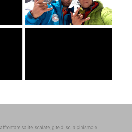
 affrontare salite, scalate, gite di sci alpinismo e