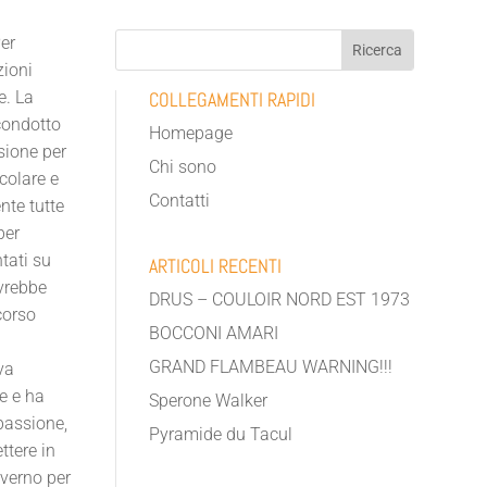
Per
zioni
e. La
COLLEGAMENTI RAPIDI
 condotto
Homepage
nsione per
Chi sono
colare e
Contatti
nte tutte
per
tati su
ARTICOLI RECENTI
avrebbe
DRUS – COULOIR NORD EST 1973
corso
BOCCONI AMARI
GRAND FLAMBEAU WARNING!!!
va
e e ha
Sperone Walker
passione,
Pyramide du Tacul
ttere in
nverno per