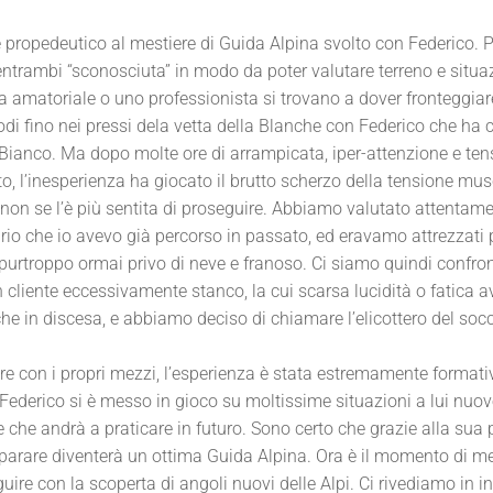
 propedeutico al mestiere di Guida Alpina svolto con Federico. 
trambi “sconosciuta” in modo da poter valutare terreno e situa
ta amatoriale o uno professionista si trovano a dover fronteggiar
modi fino nei pressi dela vetta della Blanche con Federico che ha
al Bianco. Ma dopo molte ore di arrampicata, iper-attenzione e te
o, l’inesperienza ha giocato il brutto scherzo della tensione mus
co non se l’è più sentita di proseguire. Abbiamo valutato attentame
erario che io avevo già percorso in passato, ed eravamo attrezzati 
, purtroppo ormai privo di neve e franoso. Ci siamo quindi confron
 cliente eccessivamente stanco, la cui scarsa lucidità o fatica 
he in discesa, e abbiamo deciso di chiamare l’elicottero del soc
re con i propri mezzi, l’esperienza è stata estremamente formati
 Federico si è messo in gioco su moltissime situazioni a lui nuov
 che andrà a praticare in futuro. Sono certo che grazie alla sua 
imparare diventerà un ottima Guida Alpina. Ora è il momento di me
ire con la scoperta di angoli nuovi delle Alpi. Ci rivediamo in i