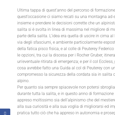
Ultima tappa di quest’anno del percorso di formazione
quest’occasione ci siamo recati su una montagna ad en
insieme e prendere le decisioni corrette che un alpinis
salita si è svolta in linea di massima nel migliore di 
parte della salita. L’idea era quella di uscire in cima 
via degli sfasciumi, e ambiente particolarmente espost
della fatica pisco fisica, e al colle di Peuterey Federi
le opzioni, tra cui la discesa per i Rocher Gruber, itin
un’eventuale ritirata di emergenza; e per il col Eccless
cosa avrebbe fatto una Guida al col di Peuterey con un
compromesso la sicurezza della cordata sia in salita c
alpino.
Per quanto sia sempre spiacevole non potersi sbroglia
durante tutta la salita, e in questo anno di formazione
appreso moltissimo sia dell’alpinismo che del mestiere
alla sua curiosità e alla sua voglia di migliorarsi ed 
pratica tutto ciò che ha appreso in autonomia e prosegu