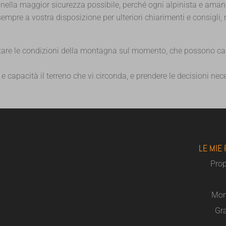
na nella maggior sicurezza possibile, perché ogni alpinista e am
empre a vostra disposizione per ulteriori chiarimenti e consigl
lutare le condizioni della montagna sul momento, che possono c
 capacità il terreno che vi circonda, e prendere le decisioni nece
LE MIE
Pro
Mon
Gra