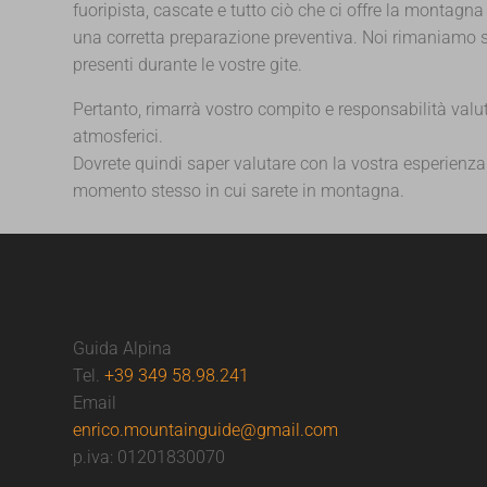
fuoripista, cascate e tutto ciò che ci offre la montag
una corretta preparazione preventiva. Noi rimaniamo s
presenti durante le vostre gite.
Pertanto, rimarrà vostro compito e responsabilità va
atmosferici.
Dovrete quindi saper valutare con la vostra esperienza e
momento stesso in cui sarete in montagna.
Guida Alpina
Tel.
+39 349 58.98.241
Email
enrico.mountainguide@gmail.com
p.iva: 01201830070