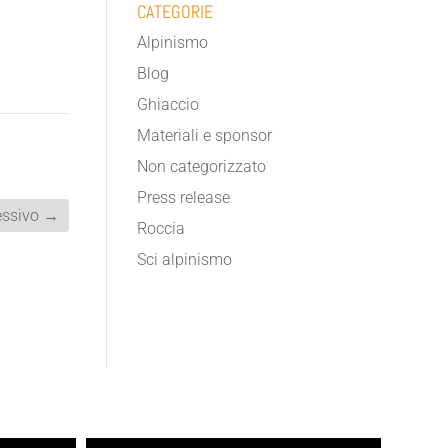
CATEGORIE
Alpinismo
Blog
Ghiaccio
Materiali e sponsor
Non categorizzato
Press release
ssivo
→
Roccia
Sci alpinismo