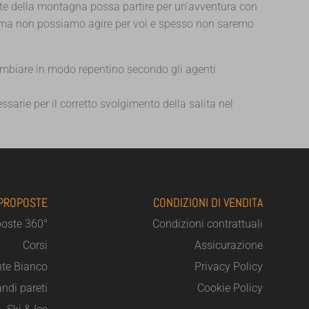
ante della montagna possa partire per un’avventura con
i, ma non possiamo agire per voi e spesso non saremo
ambiare in modo repentino secondo gli agenti
ssarie per il corretto svolgimento della salita nel
 PROPOSTE
CONDIZIONI DI VENDITA
poste 360°
Condizioni contrattuali
Corsi
Assicurazione
te Bianco
Privacy Policy
ndi pareti
Cookie Policy