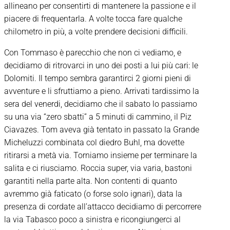
allineano per consentirti di mantenere la passione e il
piacere di frequentarla. A volte tocca fare qualche
chilometro in più, a volte prendere decisioni difficili.
Con Tommaso è parecchio che non ci vediamo, e
decidiamo di ritrovarci in uno dei posti a lui più cari: le
Dolomiti. Il tempo sembra garantirci 2 giorni pieni di
avventure e li sfruttiamo a pieno. Arrivati tardissimo la
sera del venerdi, decidiamo che il sabato lo passiamo
su una via “zero sbatti” a 5 minuti di cammino, il Piz
Ciavazes. Tom aveva già tentato in passato la Grande
Micheluzzi combinata col diedro Buhl, ma dovette
ritirarsi a metà via. Torniamo insieme per terminare la
salita e ci riusciamo. Roccia super, via varia, bastoni
garantiti nella parte alta. Non contenti di quanto
avremmo già faticato (o forse solo ignari), data la
presenza di cordate all’attacco decidiamo di percorrere
la via Tabasco poco a sinistra e ricongiungerci al