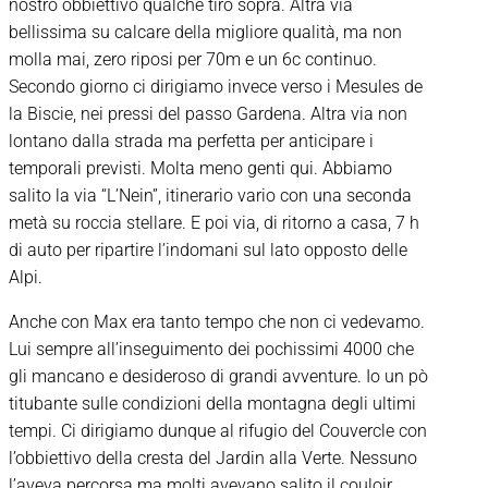
nostro obbiettivo qualche tiro sopra. Altra via
bellissima su calcare della migliore qualità, ma non
molla mai, zero riposi per 70m e un 6c continuo.
Secondo giorno ci dirigiamo invece verso i Mesules de
la Biscie, nei pressi del passo Gardena. Altra via non
lontano dalla strada ma perfetta per anticipare i
temporali previsti. Molta meno genti qui. Abbiamo
salito la via “L’Nein”, itinerario vario con una seconda
metà su roccia stellare. E poi via, di ritorno a casa, 7 h
di auto per ripartire l’indomani sul lato opposto delle
Alpi.
Anche con Max era tanto tempo che non ci vedevamo.
Lui sempre all’inseguimento dei pochissimi 4000 che
gli mancano e desideroso di grandi avventure. Io un pò
titubante sulle condizioni della montagna degli ultimi
tempi. Ci dirigiamo dunque al rifugio del Couvercle con
l’obbiettivo della cresta del Jardin alla Verte. Nessuno
l’aveva percorsa ma molti avevano salito il couloir