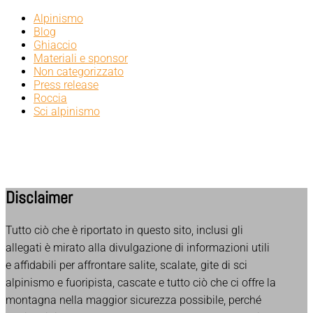
Alpinismo
Blog
Ghiaccio
Materiali e sponsor
Non categorizzato
Press release
Roccia
Sci alpinismo
Disclaimer
Tutto ciò che è riportato in questo sito, inclusi gli
allegati è mirato alla divulgazione di informazioni utili
e affidabili per affrontare salite, scalate, gite di sci
alpinismo e fuoripista, cascate e tutto ciò che ci offre la
montagna nella maggior sicurezza possibile, perché