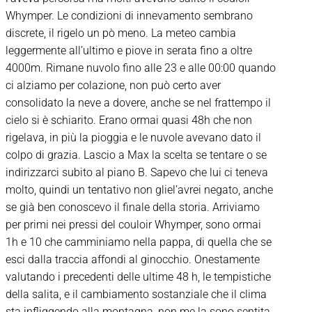
Whymper. Le condizioni di innevamento sembrano
discrete, il rigelo un pò meno. La meteo cambia
leggermente all’ultimo e piove in serata fino a oltre
4000m. Rimane nuvolo fino alle 23 e alle 00:00 quando
ci alziamo per colazione, non può certo aver
consolidato la neve a dovere, anche se nel frattempo il
cielo si è schiarito. Erano ormai quasi 48h che non
rigelava, in più la pioggia e le nuvole avevano dato il
colpo di grazia. Lascio a Max la scelta se tentare o se
indirizzarci subito al piano B. Sapevo che lui ci teneva
molto, quindi un tentativo non gliel’avrei negato, anche
se già ben conoscevo il finale della storia. Arriviamo
per primi nei pressi del couloir Whymper, sono ormai
1h e 10 che camminiamo nella pappa, di quella che se
esci dalla traccia affondi al ginocchio. Onestamente
valutando i precedenti delle ultime 48 h, le tempistiche
della salita, e il cambiamento sostanziale che il clima
sta infliggendo alla montagna, non me la sono sentita