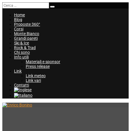
Home
Blog
Proposte 360°
Corsi
Monte Bianco
Grandi pareti
Ski & Ice
Rock & Trad
Chi sono
Info utili
Materiali e sponsor
Press release
Link
Link meteo
Link vari
Contatti