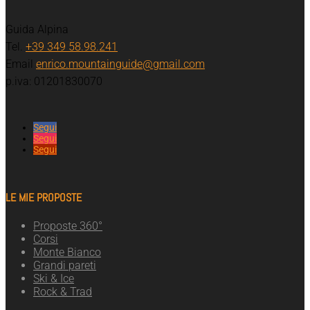
Guida Alpina
Tel.
+39 349 58.98.241
Email
enrico.mountainguide@gmail.com
p.iva: 01201830070
Segui
Segui
Segui
LE MIE PROPOSTE
Proposte 360°
Corsi
Monte Bianco
Grandi pareti
Ski & Ice
Rock & Trad