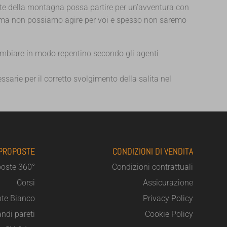
ante della montagna possa partire per un’avventura con
i, ma non possiamo agire per voi e spesso non saremo
ambiare in modo repentino secondo gli agenti
ssarie per il corretto svolgimento della salita nel
 PROPOSTE
CONDIZIONI DI VENDITA
poste 360°
Condizioni contrattuali
Corsi
Assicurazione
te Bianco
Privacy Policy
ndi pareti
Cookie Policy