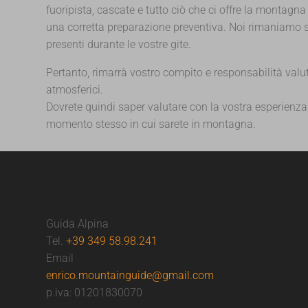
fuoripista, cascate e tutto ciò che ci offre la montag
una corretta preparazione preventiva. Noi rimaniamo s
presenti durante le vostre gite.
Pertanto, rimarrà vostro compito e responsabilità va
atmosferici.
Dovrete quindi saper valutare con la vostra esperienza e
momento stesso in cui sarete in montagna.
Guida Alpina
Tel.
+39 349 58.98.241
Email
enrico.mountainguide@gmail.com
p.iva: 01201830070