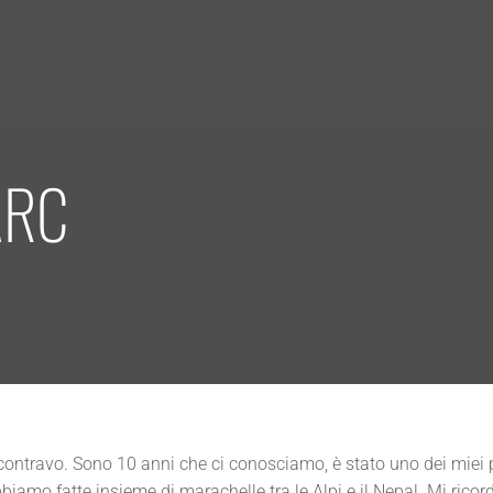
ARC
contravo. Sono 10 anni che ci conosciamo, è stato uno dei miei 
biamo fatte insieme di marachelle tra le Alpi e il Nepal. Mi rico