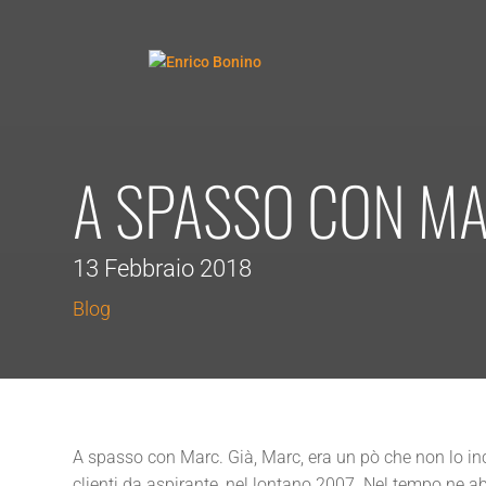
A SPASSO CON M
13 Febbraio 2018
Blog
A spasso con Marc. Già, Marc, era un pò che non lo in
clienti da aspirante, nel lontano 2007. Nel tempo ne ab