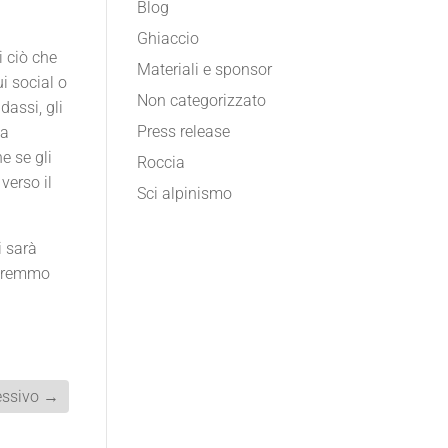
Blog
Ghiaccio
i ciò che
Materiali e sponsor
i social o
Non categorizzato
dassi, gli
Press release
la
e se gli
Roccia
verso il
Sci alpinismo
i sarà
sciremmo
ssivo
→