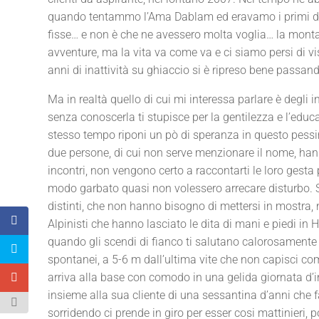
quando tentammo l’Ama Dablam ed eravamo i primi di s
fisse… e non è che ne avessero molta voglia… la monta
avventure, ma la vita va come va e ci siamo persi di v
anni di inattività su ghiaccio si è ripreso bene passan
Ma in realtà quello di cui mi interessa parlare è degli 
senza conoscerla ti stupisce per la gentilezza e l’educazi
stesso tempo riponi un pò di speranza in questo pess
due persone, di cui non serve menzionare il nome, hann
incontri, non vengono certo a raccontarti le loro gesta 
modo garbato quasi non volessero arrecare disturbo. 
distinti, che non hanno bisogno di mettersi in mostra, 
Alpinisti che hanno lasciato le dita di mani e piedi in H
quando gli scendi di fianco ti salutano calorosamente e
spontanei, a 5-6 m dall’ultima vite che non capisci come
arriva alla base con comodo in una gelida giornata d’
insieme alla sua cliente di una sessantina d’anni che f
sorridendo ci prende in giro per esser cosi mattinieri, p