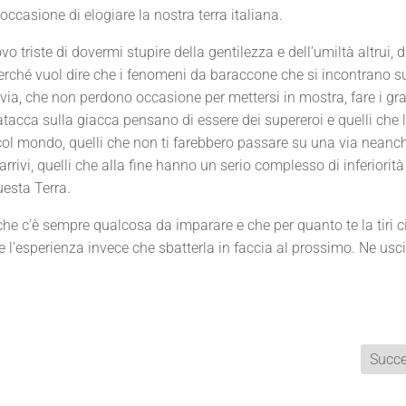
ccasione di elogiare la nostra terra italiana.
 triste di dovermi stupire della gentilezza e dell’umiltà altrui, d
erché vuol dire che i fenomeni da baraccone che si incontrano su
ia, che non perdono occasione per mettersi in mostra, fare i gra
patacca sulla giacca pensano di essere dei supereroi e quelli che 
col mondo, quelli che non ti farebbero passare su una via neanch
rivi, quelli che alla fine hanno un serio complesso di inferiorità 
uesta Terra.
 che c’è sempre qualcosa da imparare e che per quanto te la tiri c
e l’esperienza invece che sbatterla in faccia al prossimo. Ne u
Succe