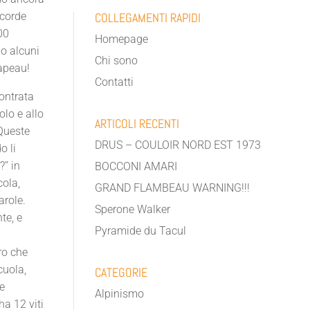
 corde
COLLEGAMENTI RAPIDI
00
Homepage
po alcuni
Chi sono
hapeau!
Contatti
contrata
olo e allo
ARTICOLI RECENTI
Queste
DRUS – COULOIR NORD EST 1973
o li
?” in
BOCCONI AMARI
cola,
GRAND FLAMBEAU WARNING!!!
arole.
Sperone Walker
te, e
Pyramide du Tacul
ro che
cuola,
CATEGORIE
he
Alpinismo
ha 12 viti