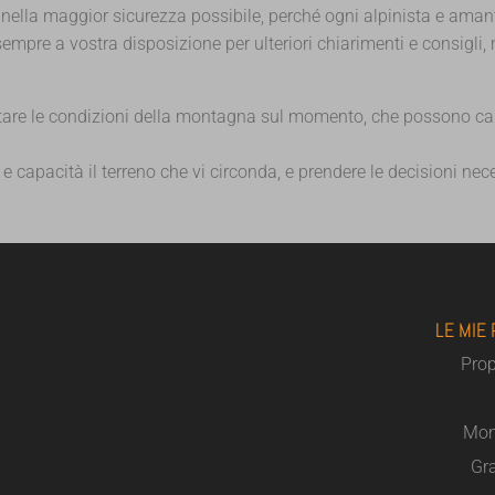
na nella maggior sicurezza possibile, perché ogni alpinista e am
empre a vostra disposizione per ulteriori chiarimenti e consigl
lutare le condizioni della montagna sul momento, che possono c
 capacità il terreno che vi circonda, e prendere le decisioni nece
LE MIE
Pro
Mon
Gra