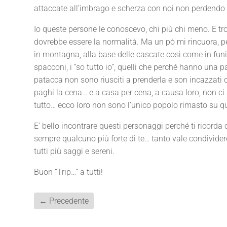
attaccate all’imbrago e scherza con noi non perdendo o
Io queste persone le conoscevo, chi più chi meno. E trovo
dovrebbe essere la normalità. Ma un pò mi rincuora, p
in montagna, alla base delle cascate così come in funiv
spacconi, i “so tutto io”, quelli che perché hanno una 
patacca non sono riusciti a prenderla e son incazzati 
paghi la cena… e a casa per cena, a causa loro, non ci ar
tutto… ecco loro non sono l’unico popolo rimasto su q
E’ bello incontrare questi personaggi perché ti ricorda
sempre qualcuno più forte di te… tanto vale condivider
tutti più saggi e sereni.
Buon “Trip…” a tutti!
←
Precedente