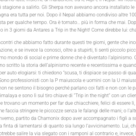
tagione a salirlo. Gli Sherpa non avevano ancora installato le
gna era tutta per noi. Dopo il Nepal abbiamo condiviso altre 10
ista per qualche tempo. Ora è tornato… più in forma che mai. Do
do in 3 giorni da Antares a Trip in the Night! Come direbbe lui: c
incontri che abbiamo fatto durante questi tre giorni, gente che in
one, e se invece la conosci, oltre a stupirti, ti senti piccolo picc
imo mondo di social e prime donne che è diventato l’alpinismo. 
o scritto la storia dell’alpinismo recente e recentissima e quand
per auto elogiarsi: ti chiedono “scusa, ti dispiace se passo di qua
Sono professionisti con la P maiuscola e uomini con la U maius
non ne sentono il bisogno perché parlano coi fatti e non con le p
imalaya e sono lì sul tiro chiave di “Trip in the night” con un clien
 trovano un momento per far due chiacchiere, felici di essere lì,
 faccia stringere le piccozze senza le falangi delle mani; o l’alt
inverno, partito da Chamonix dopo aver accompagnato i figli a s
a finta di lamentarsi di quanto sia lungo l’avvicinamento. Lui, c
otrebbe salire la via slegato con i ramponi al contrario e, invece, 