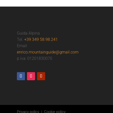
Guida Alpina
Tel.
+39 349 58.98.241
Email
enrico.mountainguide@gmail.com
p.iva: 01201830070
Privacy policy
|
Cookie policy