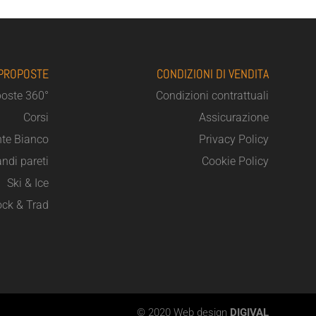
 PROPOSTE
CONDIZIONI DI VENDITA
poste 360°
Condizioni contrattuali
Corsi
Assicurazione
te Bianco
Privacy Policy
ndi pareti
Cookie Policy
Ski & Ice
ck & Trad
© 2020 Web design
DIGIVAL